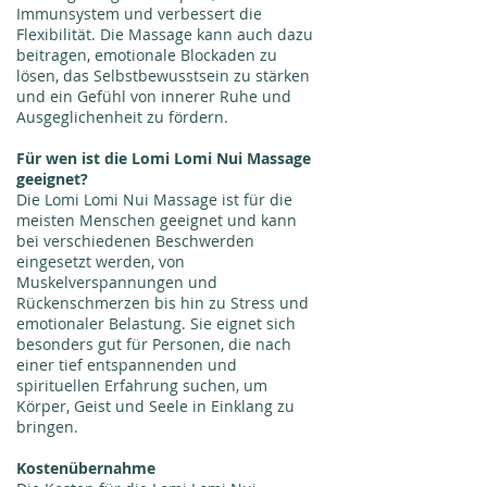
Immunsystem und verbessert die
Flexibilität. Die Massage kann auch dazu
beitragen, emotionale Blockaden zu
lösen, das Selbstbewusstsein zu stärken
und ein Gefühl von innerer Ruhe und
Ausgeglichenheit zu fördern.
Für wen ist die Lomi Lomi Nui Massage
geeignet?
Die Lomi Lomi Nui Massage ist für die
meisten Menschen geeignet und kann
bei verschiedenen Beschwerden
eingesetzt werden, von
Muskelverspannungen und
Rückenschmerzen bis hin zu Stress und
emotionaler Belastung. Sie eignet sich
besonders gut für Personen, die nach
einer tief entspannenden und
spirituellen Erfahrung suchen, um
Körper, Geist und Seele in Einklang zu
bringen.
Kostenübernahme