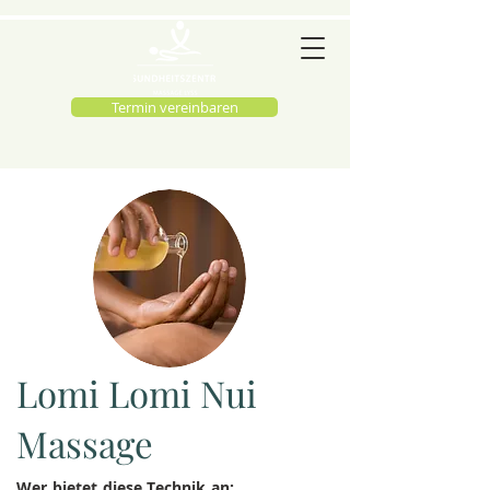
Termin vereinbaren
Lomi Lomi Nui
Massage
Wer bietet diese Technik an: