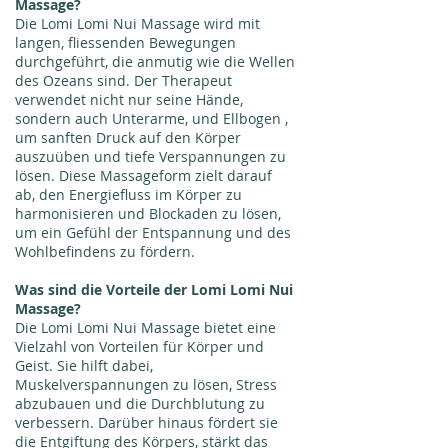
Massage?
Die Lomi Lomi Nui Massage wird mit
langen, fliessenden Bewegungen
durchgeführt, die anmutig wie die Wellen
des Ozeans sind. Der Therapeut
verwendet nicht nur seine Hände,
sondern auch Unterarme, und Ellbogen ,
um sanften Druck auf den Körper
auszuüben und tiefe Verspannungen zu
lösen. Diese Massageform zielt darauf
ab, den Energiefluss im Körper zu
harmonisieren und Blockaden zu lösen,
um ein Gefühl der Entspannung und des
Wohlbefindens zu fördern.
Was sind die Vorteile der Lomi Lomi Nui
Massage?
Die Lomi Lomi Nui Massage bietet eine
Vielzahl von Vorteilen für Körper und
Geist. Sie hilft dabei,
Muskelverspannungen zu lösen, Stress
abzubauen und die Durchblutung zu
verbessern. Darüber hinaus fördert sie
die Entgiftung des Körpers, stärkt das