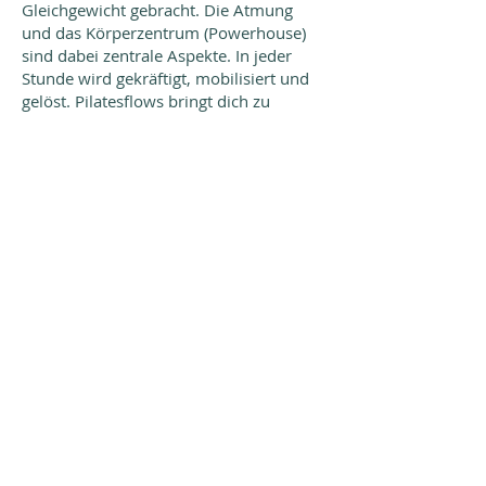
Gleichgewicht gebracht. Die Atmung
und das Körperzentrum (Powerhouse)
sind dabei zentrale Aspekte. In jeder
Stunde wird gekräftigt, mobilisiert und
gelöst. Pilatesflows bringt dich zu
einem gesunden, ausgeglichenen und
starken Körper.
Möchtest auch Du die positiven Effekte
des Pilatesflows spüren?
Dann melde dich für meinen Kurs an.
Pilatesflows findet jeden Dienstag
statt.
Ich freue mich auf dich!
Kontakt